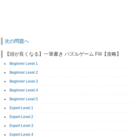
次の問題へ
【頭が良くなる】一筆書き パズルゲーム Fill【攻略】
Beginner Level.1
Beginner Level.2
Beginner Level.3
Beginner Level.4
Beginner Level.5
Expert Level.1
Expert Level.2
Expert Level.3
Expert Level.4