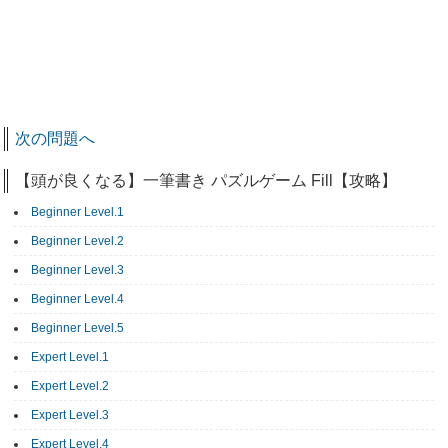
次の問題へ
【頭が良くなる】一筆書き パズルゲーム Fill【攻略】
Beginner Level.1
Beginner Level.2
Beginner Level.3
Beginner Level.4
Beginner Level.5
Expert Level.1
Expert Level.2
Expert Level.3
Expert Level.4