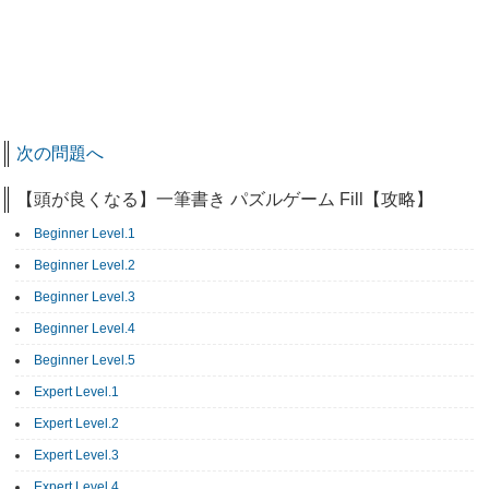
次の問題へ
【頭が良くなる】一筆書き パズルゲーム Fill【攻略】
Beginner Level.1
Beginner Level.2
Beginner Level.3
Beginner Level.4
Beginner Level.5
Expert Level.1
Expert Level.2
Expert Level.3
Expert Level.4