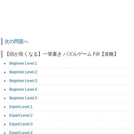
次の問題へ
【頭が良くなる】一筆書き パズルゲーム Fill【攻略】
Beginner Level.1
Beginner Level.2
Beginner Level.3
Beginner Level.4
Beginner Level.5
Expert Level.1
Expert Level.2
Expert Level.3
Expert Level.4