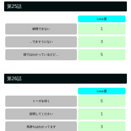
第25話
Love度
1
納得できない
3
...できそうにない
5
頭ではわかっているけど....
第26話
Love度
5
トーガを叩く
1
説明してください
3
気持ちはわかってます