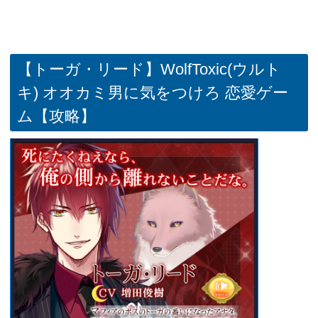
【トーガ・リード】WolfToxic(ウルト
キ) オオカミ男に気をつけろ 恋愛ゲー
ム【攻略】