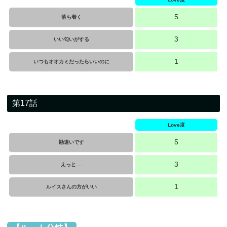
5
落ち着く
3
いい匂いがする
1
いつもオオカミだったらいいのに
第17話
Love度
5
勘違いです
3
えっと....
1
ルイスさんの方がいい