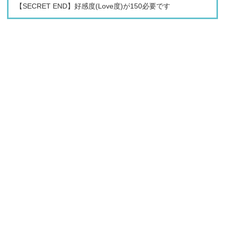
【SECRET END】好感度(Love度)が150必要です