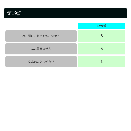
第19話
Love度
3
べ、別に、何も企んでません
5
......言えません
1
なんのことですか？