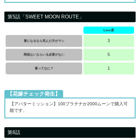
第5話「SWEET MOON ROUTE」
Love度
3
番になるなら死んだ方がマシ
5
関係ないならいる必要がない
1
番ってなに？
【花嫁チェック発生】
【アバターミッション】100プラチナか2000ムーンで購入可
能です。
第6話