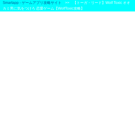
Smartapp - ゲームアプリ攻略サイト
>> 【トーガ・リード】Wolf Toxic オオ
カミ男に気をつけろ 恋愛ゲーム【WolfToxic攻略】