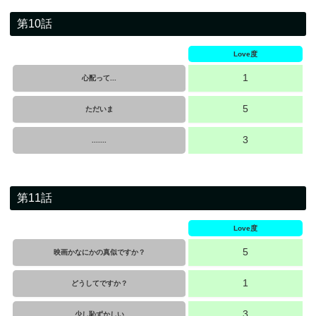
第10話
Love度
1
心配って...
5
ただいま
3
.......
第11話
Love度
5
映画かなにかの真似ですか？
1
どうしてですか？
3
少し恥ずかしい