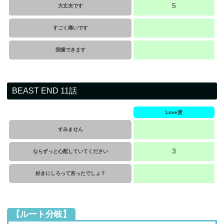
5
大丈夫です
すごく痛いです
我慢できます
BEAST END 11話
Love度
すみません
3
ならずっと心配していてください
好きにしろって言ったでしょ？
【ルート分岐】