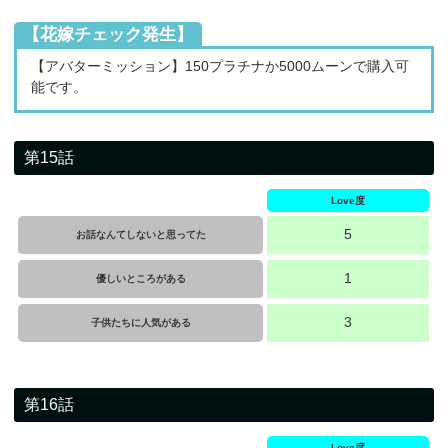
【花嫁チェック発生】
【アバターミッション】150プラチナか5000ムーンで購入可
能です。
第15話
Love度
5
お話なんてしないと思ってた
1
優しいところがある
3
子供たちに人気がある
第16話
Love度