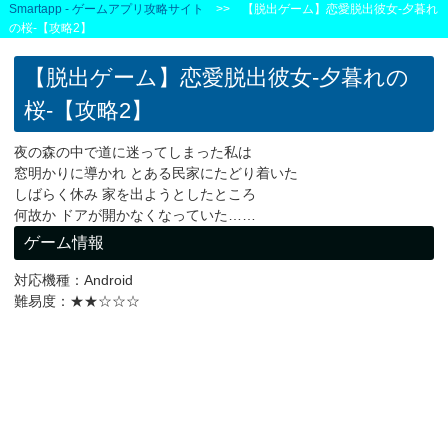
Smartapp - ゲームアプリ攻略サイト
>> 【脱出ゲーム】恋愛脱出彼女-夕暮れ
の桜-【攻略2】
【脱出ゲーム】恋愛脱出彼女-夕暮れの
桜-【攻略2】
夜の森の中で道に迷ってしまった私は
窓明かりに導かれ とある民家にたどり着いた
しばらく休み 家を出ようとしたところ
何故か ドアが開かなくなっていた……
ゲーム情報
対応機種：Android
難易度：★★☆☆☆