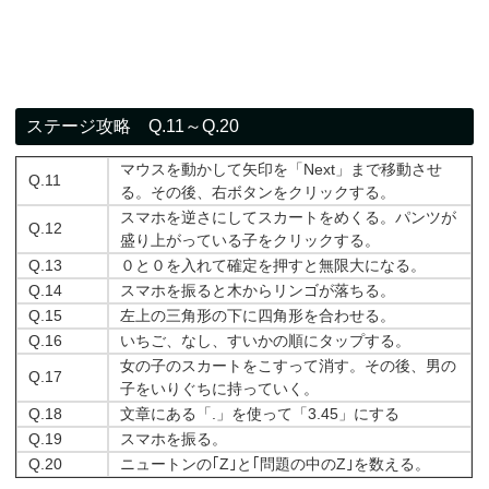
ステージ攻略 Q.11～Q.20
マウスを動かして矢印を「Next」まで移動させ
Q.11
る。その後、右ボタンをクリックする。
スマホを逆さにしてスカートをめくる。パンツが
Q.12
盛り上がっている子をクリックする。
Q.13
０と０を入れて確定を押すと無限大になる。
Q.14
スマホを振ると木からリンゴが落ちる。
Q.15
左上の三角形の下に四角形を合わせる。
Q.16
いちご、なし、すいかの順にタップする。
女の子のスカートをこすって消す。その後、男の
Q.17
子をいりぐちに持っていく。
Q.18
文章にある「.」を使って「3.45」にする
Q.19
スマホを振る。
Q.20
ニュートンの｢Z｣と｢問題の中のZ｣を数える。