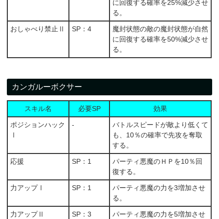
に回復する確率を25%減少させ
る。
おしゃべり禁止Ⅱ
SP：4
魔封状態の敵の魔封状態が自然
に回復する確率を50%減少させ
る。
カンガルーボクサー
スキル名
必要SP
効果
ポジションハック
-
バトルスピードが敵より低くて
Ⅰ
も、10％の確率で先攻を奪取
する。
応援
SP：1
パーティ悪魔のＨＰを10％回
復する。
力アップⅠ
SP：1
パーティ悪魔の力を3増加させ
る。
力アップⅡ
SP：3
パーティ悪魔の力を5増加させ