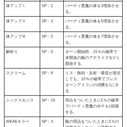
体アップⅠ
SP：1
パーティ悪魔の体を3増加させ
る。
体アップⅡ
SP：3
パーティ悪魔の体を5増加させ
る。
体アップⅢ
SP：5
パーティ悪魔の体を7増加させ
る。
解析Ⅱ
SP：5
ターン開始時、15％の確率で
未開放の敵のアナライズを1つ
開放する。
スクリーム
SP：8
ミス・無効・反射・吸収が発生
しても、10％の確率でプレス
ターンアイコンの消費を1にす
る
シックスセンス
SP：15
弱点をついたときに5％の確率
でパーティ悪魔のＭＰを1回復
する。
WEAKキラー
SP：3
敵の弱点をついたときに5％の