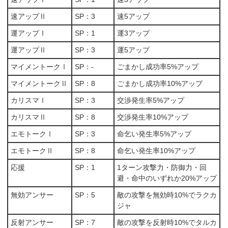
速アップⅡ
SP：3
速5アップ
運アップⅠ
SP：1
運3アップ
運アップⅡ
SP：3
運5アップ
マイメントークⅠ
SP：-
ごまかし成功率5%アップ
マイメントークⅡ
SP：8
ごまかし成功率10%アップ
カリスマⅠ
SP：3
交渉発生率5%アップ
カリスマⅡ
SP：8
交渉発生率10%アップ
エモトークⅠ
SP：3
命乞い発生率5%アップ
エモトークⅡ
SP：8
命乞い発生率10%アップ
応援
SP：1
1ターン攻撃力・防御力・回
避・命中のいずれか20%アップ
無効アンサー
SP：5
敵の攻撃を無効時10%でラクカ
ジャ
反射アンサー
SP：7
敵の攻撃を反射時10%でタルカ