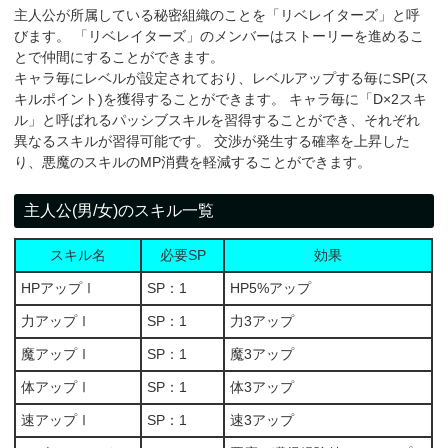
主人公が所属している秘密組織のことを「リベレイターズ」と呼
びます。 「リベレイターズ」のメンバーはストーリーを進めるこ
とで仲間にすることができます。
キャラ毎にレベルが設定されており、レベルアップする毎にSP(ス
キルポイント)を獲得することができます。 キャラ毎に「D×2スキ
ル」と呼ばれるパッシブスキルを習得することができ、それぞれ
異なるスキルが習得可能です。 交渉が発生する確率を上昇した
り、悪魔のスキルのMP消費を軽減することができます。
主人公(男/女)のスキル一覧
スキル名
必要SP
効果
HPアップⅠ
SP：1
HP5%アップ
力アップⅠ
SP：1
力3アップ
魔アップⅠ
SP：1
魔3アップ
体アップⅠ
SP：1
体3アップ
速アップⅠ
SP：1
速3アップ