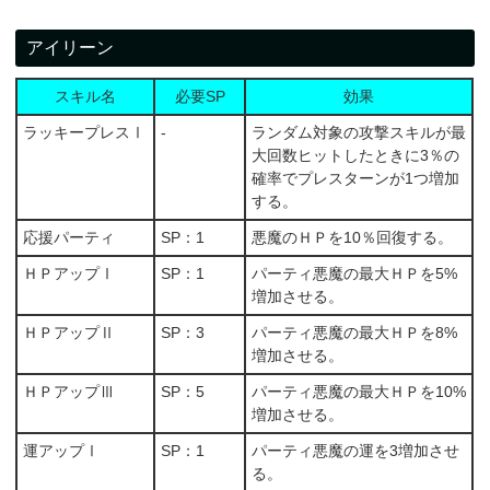
アイリーン
スキル名
必要SP
効果
ラッキープレスⅠ
-
ランダム対象の攻撃スキルが最
大回数ヒットしたときに3％の
確率でプレスターンが1つ増加
する。
応援パーティ
SP：1
悪魔のＨＰを10％回復する。
ＨＰアップⅠ
SP：1
パーティ悪魔の最大ＨＰを5%
増加させる。
ＨＰアップⅡ
SP：3
パーティ悪魔の最大ＨＰを8%
増加させる。
ＨＰアップⅢ
SP：5
パーティ悪魔の最大ＨＰを10%
増加させる。
運アップⅠ
SP：1
パーティ悪魔の運を3増加させ
る。