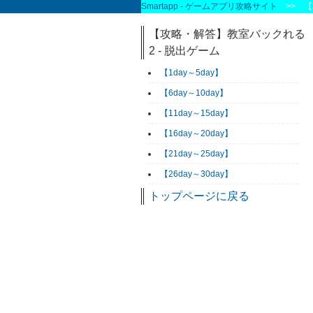
Smartapp - ゲームアプリ攻略サイト
>> 【攻
【攻略・解答】教室バックれる
2 - 脱出ゲーム
【1day～5day】
【6day～10day】
【11day～15day】
【16day～20day】
【21day～25day】
【26day～30day】
トップページに戻る