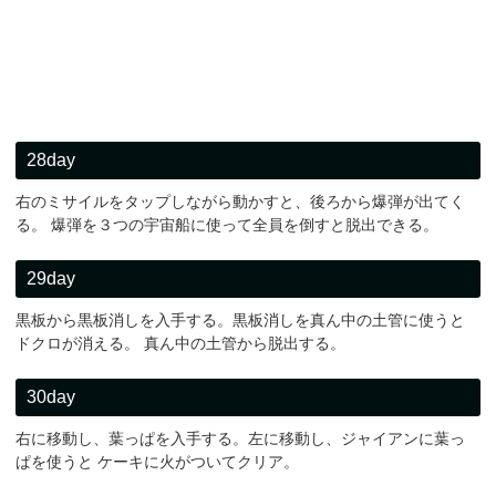
28day
右のミサイルをタップしながら動かすと、後ろから爆弾が出てく
る。 爆弾を３つの宇宙船に使って全員を倒すと脱出できる。
29day
黒板から黒板消しを入手する。黒板消しを真ん中の土管に使うと
ドクロが消える。 真ん中の土管から脱出する。
30day
右に移動し、葉っぱを入手する。左に移動し、ジャイアンに葉っ
ぱを使うと ケーキに火がついてクリア。