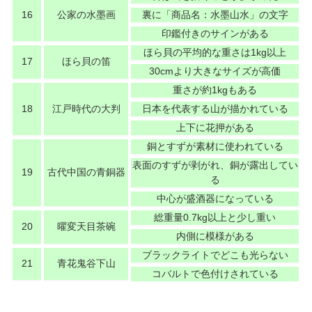
16
公家の水墨画
裏に「商品名：水墨山水」の文字
印鑑付きのサインがある
ほら貝の平均的な重さは1kg以上
17
ほら貝の笛
30cmより大きなサイズが高価
重さが約1kgもある
18
江戸時代の大判
日本を代表する山が描かれている
上下に花押がある
銅とすずが素材に使われている
表面のすずが剥がれ、銅が露出してい
19
古代中国の青銅器
る
中心が盛酒器になっている
総重量0.7kg以上と少し重い
20
曜変天目茶碗
内側に模様がある
ブラックライトでどこも光らない
21
青花鬼谷下山
コバルトで色付けされている