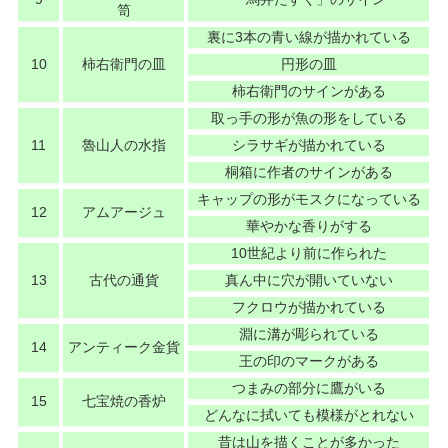
笥
裏に3本の青い線が描かれている
10
柿右衛門の皿
円形の皿
柿右衛門のサインがある
取っ手の形が魚の形をしている
11
魯山人の水指
シラサギが描かれている
桐箱に作者のサインがある
キャップの形がモスクになっている
12
アムアージュ
華やかな香りがする
10世紀より前に作られた
13
古代の通貨
真ん中に穴が開いていない
フクロウが描かれている
淵に溝が彫られている
14
アンティーク金貨
王の印のマークがある
つまみの部分に鷹がいる
15
七宝焼の香炉
どんなに拭いても模様がとれない
昔は山を描くことが多かった