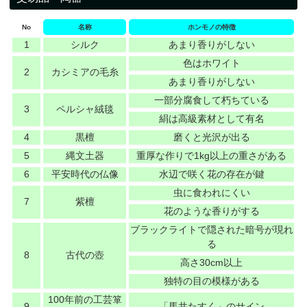
No
名称
ホンモノの特徴
1
シルク
あまり香りがしない
色はホワイト
2
カシミアの毛糸
あまり香りがしない
一部分腐食して朽ちている
3
ペルシャ絨毯
絹は高級素材として有名
4
黒檀
磨くと光沢が出る
5
縄文土器
重厚な作りで1kg以上の重さがある
6
平安時代の仏像
水辺で咲く花の存在が鍵
虫に食われにくい
7
紫檀
花のような香りがする
ブラックライトで隠された暗号が現れ
る
8
古代の壺
高さ30cm以上
独特の目の模様がある
100年前の工芸箪
9
「馬井たすく」のサイン